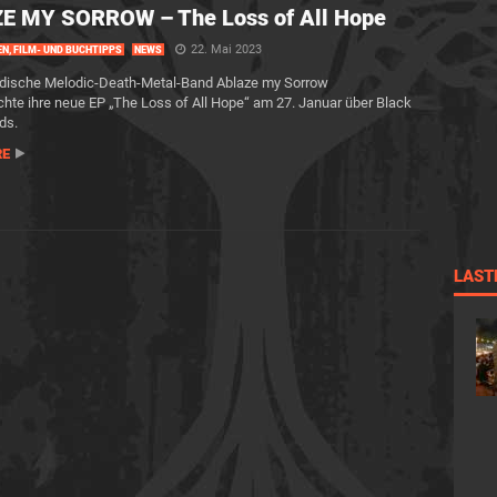
E MY SORROW – The Loss of All Hope
22. Mai 2023
EN, FILM- UND BUCHTIPPS
NEWS
dische Melodic-Death-Metal-Band Ablaze my Sorrow
ichte ihre neue EP „The Loss of All Hope“ am 27. Januar über Black
ds.
RE
LAST