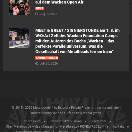
auf dem Wacken Open Air
NEWS
Aug. 3, 2026
MEET & GREET / SIGNIERSTUNDE am 1. 8. im
W:O:Art Zelt des Wacken Foundation Camps
mit den Autoren des Buchs „Wacken – das
perfekte Paralleluniversum. Was die
Gesellschaft von Metalheads lernen kann“
ANKÜNDIGUNGEN
Juli 26, 2026
© 2015 - 2020 Metalogy.de / by Dr. Lydia Polwin-Plass mit der freundlichen
Unterstützung von the surface new media gmbh
Impressum
Datenschutzerklärung
Disclaimer
Über Metalogy.de – das Magazin für Metalheadz + REVIEWREGELN
Kontakt
Newsletter Anmeldung
Events
Freunde
Bandseiten