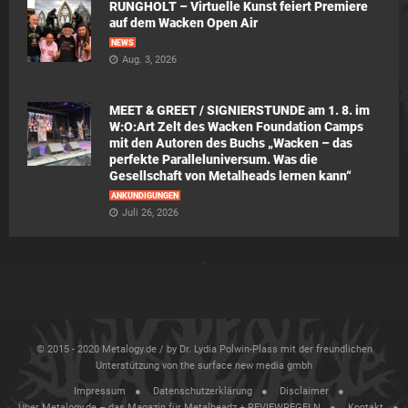
RUNGHOLT – Virtuelle Kunst feiert Premiere
auf dem Wacken Open Air
NEWS
Aug. 3, 2026
MEET & GREET / SIGNIERSTUNDE am 1. 8. im
W:O:Art Zelt des Wacken Foundation Camps
mit den Autoren des Buchs „Wacken – das
perfekte Paralleluniversum. Was die
Gesellschaft von Metalheads lernen kann“
ANKÜNDIGUNGEN
Juli 26, 2026
© 2015 - 2020 Metalogy.de / by Dr. Lydia Polwin-Plass mit der freundlichen
Unterstützung von the surface new media gmbh
Impressum
Datenschutzerklärung
Disclaimer
Über Metalogy.de – das Magazin für Metalheadz + REVIEWREGELN
Kontakt