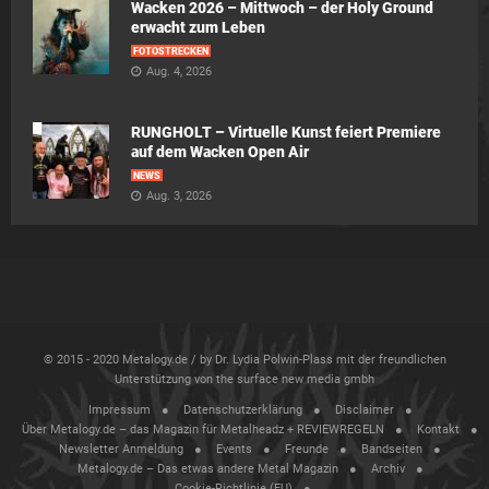
Wacken 2026 – Mittwoch – der Holy Ground
erwacht zum Leben
FOTOSTRECKEN
Aug. 4, 2026
RUNGHOLT – Virtuelle Kunst feiert Premiere
auf dem Wacken Open Air
NEWS
Aug. 3, 2026
© 2015 - 2020 Metalogy.de / by Dr. Lydia Polwin-Plass mit der freundlichen
Unterstützung von the surface new media gmbh
Impressum
Datenschutzerklärung
Disclaimer
Über Metalogy.de – das Magazin für Metalheadz + REVIEWREGELN
Kontakt
Newsletter Anmeldung
Events
Freunde
Bandseiten
Metalogy.de – Das etwas andere Metal Magazin
Archiv
Cookie-Richtlinie (EU)