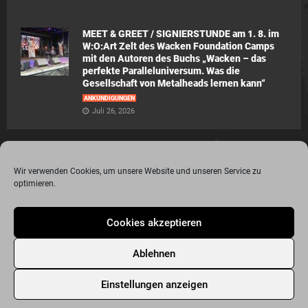
MEET & GREET / SIGNIERSTUNDE am 1. 8. im
W:O:Art Zelt des Wacken Foundation Camps
mit den Autoren des Buchs „Wacken – das
perfekte Paralleluniversum. Was die
Gesellschaft von Metalheads lernen kann“
ANKÜNDIGUNGEN
Juli 26, 2026
Wir verwenden Cookies, um unsere Website und unseren Service zu
optimieren.
© 2015 - 2020 Metalogy.de / by Dr. Lydia Polwin-Plass mit der freundlichen
Cookies akzeptieren
Unterstützung von the surface new media gmbh
Impressum
Datenschutzerklärung
Disclaimer
Ablehnen
Über Metalogy.de – das Magazin für Metalheadz + REVIEWREGELN
Kontakt
Newsletter Anmeldung
Events
Freunde
Bandseiten
Einstellungen anzeigen
Metalogy.de – Das etwas andere Metal Magazin
Archiv
Cookie-Richtlinie (EU)