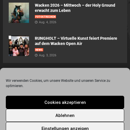
Wacken 2026 – Mittwoch – der Holy Ground
erwacht zum Leben
FOTOSTRECKEN
Aug. 4, 2026
RUNGHOLT – Virtuelle Kunst feiert Premiere
auf dem Wacken Open Air
NEWS
Aug. 3, 2026
Wir verwenden Cookies, um unsere Website und unseren Service zu
optimieren.
© 2015 - 2020 Metalogy.de / by Dr. Lydia Polwin-Plass mit der freundlichen
Cookies akzeptieren
Unterstützung von the surface new media gmbh
Impressum
Datenschutzerklärung
Disclaimer
Ablehnen
Über Metalogy.de – das Magazin für Metalheadz + REVIEWREGELN
Kontakt
Newsletter Anmeldung
Events
Freunde
Bandseiten
Einstellungen anzeigen
Metalogy.de – Das etwas andere Metal Magazin
Archiv