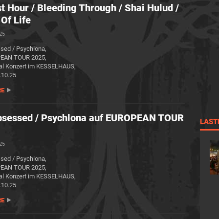
t Hour / Bleeding Through / Shai Hulud /
 Of Life
025
sed / Psychlona,
PEAN TOUR 2025,
l Konzert im KESSELHAUS,
.10.25
RE
bsessed / Psychlona auf EUROPEAN TOUR
LAST
025
sed / Psychlona,
PEAN TOUR 2025,
l Konzert im KESSELHAUS,
.10.25
RE