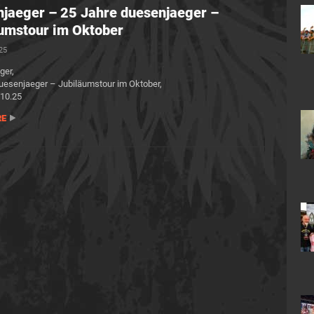
jaeger – 25 Jahre duesenjaeger –
umstour im Oktober
025
ger,
uesenjaeger – Jubiläumstour im Oktober,
.10.25
RE