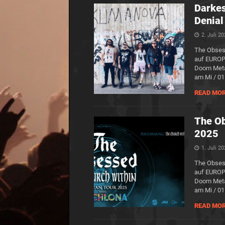
Darkes
Denial
2. Juli 2
The Obses
auf EURO
Doom Meta
am Mi / 01
READ MO
The O
2025
1. Juli 2
The Obses
auf EURO
Doom Meta
am Mi / 01
READ MO