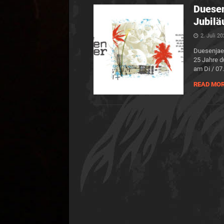
Duesen
Jubilä
2. Juli 2
Duesenjae
25 Jahre d
am Di / 07
READ MO