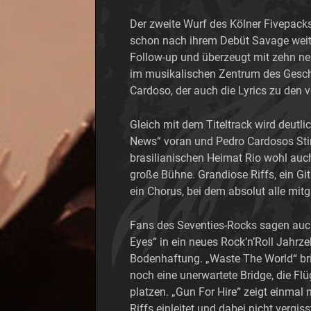
Der zweite Wurf des Kölner Fivepacks
schon nach ihrem Debüt Savage weite
Follow-up und überzeugt mit zehn ne
im musikalischen Zentrum des Gesch
Cardoso, der auch die Lyrics zu den 
Gleich mit dem Titeltrack wird deutli
News“ voran und Pedro Cardosos Stim
brasilianischen Heimat Rio wohl auch 
große Bühne. Grandiose Riffs, ein Git
ein Chorus, bei dem absolut alle mi
Fans des Seventies-Rocks sagen auc
Eyes“ in ein neues Rock’n’Roll Jah
Bodenhaftung. „Waste The World“ bri
noch eine unerwartete Bridge, die F
platzen. „Gun For Hire“ zeigt einmal
Riffs einleitet und dabei nicht verg