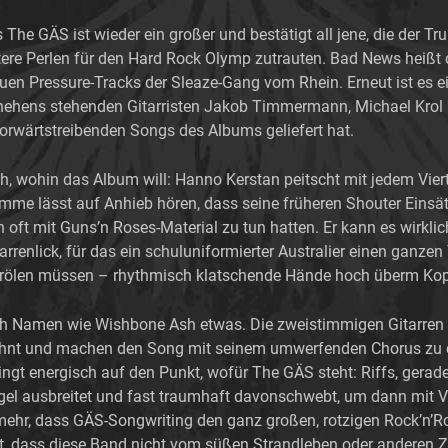
 The GÄS ist wieder ein großer und bestätigt all jene, die der
re Perlen für den Hard Rock Olymp zutrauten. Bad News heißt da
uen Pressure-Tracks der Sleaze-Gang vom Rhein. Erneut ist es e
ehens stehenden Gitarristen Jakob Timmermann, Michael Krol 
vorwärtstreibenden Songs des Albums geliefert hat.
ch, wohin das Album will: Hanno Kerstan peitscht mit jedem Viert
me lässt auf Anhieb hören, dass seine früheren Shouter Einsätz
oft mit Guns’n Roses-Material zu tun hatten. Er kann es wirklic
arrenlick, für das ein schuluniformierter Australier einen ganzen
tgrölen müssen – rhythmisch klatschende Hände hoch überm Kopf
h Namen wie Wishbone Ash etwas. Die zweistimmigen Gitarren t
rzehnt und machen den Song mit seinem umwerfenden Chorus zu 
ngt energisch auf den Punkt, wofür The GÄS steht: Riffs, gera
lügel ausbreitet und fast traumhaft davonschwebt, um dann mit 
 mehr, dass GÄS-Songwriting den ganz großen, rotzigen Rock’n’R
isst, dass diese Band nicht vom süßen Strandleben oder anderen 