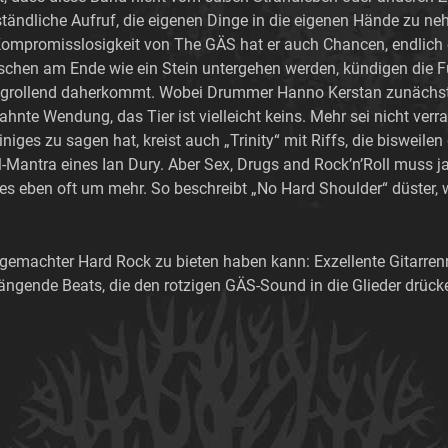
tändliche Aufruf, die eigenen Dinge in die eigenen Hände zu nehm
 Kompromisslosigkeit von The GÄS hat er auch Chancen, endlic
aschen am Ende wie ein Stein untergehen werden, kündigen die
grollend daherkommt. Wobei Drummer Hanno Kerstan zunächst 
hnte Wendung, das Tier ist vielleicht keins. Mehr sei nicht verr
iges zu sagen hat, kreist auch „Trinity“ mit Riffs, die bisweile
l-Mantra eines Ian Dury. Aber Sex, Drugs and Rock’n’Roll muss 
s eben oft um mehr. So beschreibt „No Hard Shoulder“ düster, we
 gemachter Hard Rock zu bieten haben kann: Exzellente Gitarrenr
ngende Beats, die den rotzigen GÄS-Sound in die Glieder drück