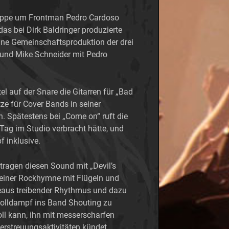
 Truppe um Frontman Pedro Cardoso
s bei Dirk Baldringer produzierte
ine Gemeinschaftsproduktion der drei
und Mike Schneider mit Pedro
el auf der Snare die Gitarren für „Bad
e für Cover Bands in seiner
h. Spätestens bei „Come on“ ruft die
 Tag im Studio verbracht hätte, und
 inklusive.
ragen diesen Sound mit „Devil’s
einer Rockhymne mit Flügeln und
deaus treibender Rhythmus und dazu
Volldampf ins Band Shouting zu
oll kann, ihn mit messerscharfen
Zerstreuungsaktivitäten kündet.