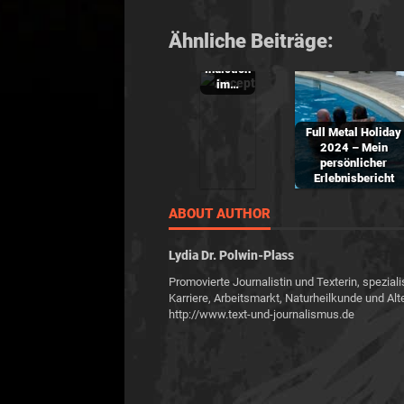
Accept,
Mike
Ähnliche Beiträge:
Tramp
und
Indiction
im…
Full Metal Holiday
2024 – Mein
persönlicher
Erlebnisbericht
ABOUT AUTHOR
Lydia Dr. Polwin-Plass
Promovierte Journalistin und Texterin, speziali
Karriere, Arbeitsmarkt, Naturheilkunde und Alt
http://www.text-und-journalismus.de