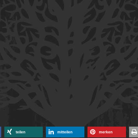
teilen
mitteilen
merken