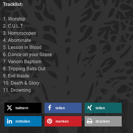
Tracklist:
1. Worship
2. C.U.L.T
3. Horrorscopes
4. Abominate
5. Lesson in Blood
6. Dance on your Grave
7. Venom Baptism
8. Tripping Balls Out
9. Evil Inside
10. Death & Glory
11. Drowning
twittern
teilen
teilen
mitteilen
merken
drucken