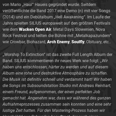
von Mario „Haui“ Haueis gegründet wurde. Seitdem
veröffentlichte die Band 2017 eine Demo (n) mit vier Songs
(2014) und ein Debütalbum „Hell Awakening“. Im Laufe der
Jahre spielten SILIUS europaweit auf den größten Festivals
wie dem
Wacken Open Air
, Metal Days Slowenien, Nova
Rock Festival und teilten die Bühne mit „Metalkapazundern“
wie Crowbar, Biohazard,
Arch Enemy
,
Soulfly
, Obituary, etc..
„Worship To Extinction“ ist das zweite Full Length Album der
Band. SILIUS kommentieren ihr neues Werk wie folgt: „
Wir
haben uns entschlossen, härter zu werden und auf diesem
Album eine rohe und destruktive Atmosphäre zu schaffen.
Die Musik ist definitiv schnell und verdammt hart! Wir haben
die Songs im Subsoundstation Studio mit Andreas Reinhart,
einem Freund, aufgenommen, der einen perfekten Job
gemacht hat. Angenehm war, dass wir während des ganzen
Aufnahmeprozesses zusammen sein konnten und eine sehr
lustige Zeit hatten. Für den Mastering-Prozess haben wir