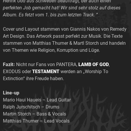
Henrik Udd aus Schweden beauftragt, der auch einen
perfekten Job gemacht hat! Wir sind sehr stolz auf dieses
Album. Es fetzt vom 1. bis zum letzten Track.
“
Cover und Layout stammen von Giannis Nakos von Remedy
Art Design. Das Artwork passt perfekt zur Musik. Die Texte
stammen von Matthias Thurner & Martl Storch und handeln
von Themen wie Religion, Korruption und Lüge.
Fazit:
Nicht nur Fans von PANTERA,
LAMB OF GOD
,
EXODUS oder
TESTAMENT
werden an „Worship To
Extinction“ ihre Freude haben.
Line-up
Mario Haui Haueis – Lead Guitar
Ralph Jurschitsch – Drums
Martin Storch – Bass & Vocals
Matthias Thurner – Lead Vocals