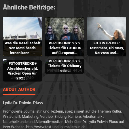
Ähnliche Beiträge:
Was die Gesellschaft
VERLOSUNG: 2 x 2
FOTOSTRECKE:
von Metalheads
Tickets für EXODUS
Testament, Obituary,
lernen kann –…
auf European…
Nervosa und…
VERLOSUNG: 2 x 2
FOTOSTRECKE +
Tickets für Obituary
Abschlussbericht:
in der…
Wacken Open Air
2023…
ABOUT AUTHOR
Lydia Dr. Polwin-Plass
Promovierte Journalistin und Texterin, spezialisiert auf die Themen Kultur,
Wirtschaft, Marketing, Vertrieb, Bildung, Karriere, Arbeitsmarkt,
Naturheilkunde und Alternativmedizin. Mehr über Dr. Lydia Polwin-Plass auf
ihrer Website: http://www.text-und-journalismus.de