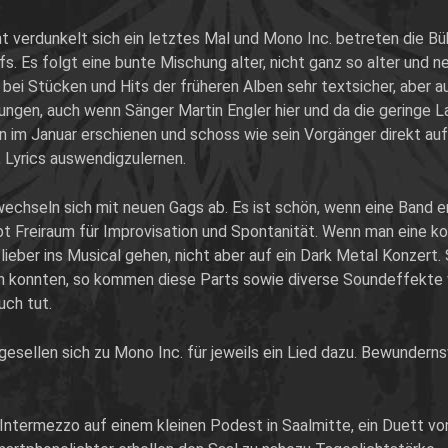
ht verdunkelt sich ein letztes Mal und Mono Inc. betreten die B
riffs. Es folgt eine bunte Mischung alter, nicht ganz so alter u
 bei Stücken und Hits der früheren Alben sehr textsicher, aber 
ungen, auch wenn Sänger Martin Engler hier und da die geringe 
on im Januar erschienen und schoss wie sein Vorgänger direkt auf
, Lyrics auswendigzulernen.
chseln sich mit neuen Gags ab. Es ist schön, wenn eine Band ern
bt Freiraum für Improvisation und Spontanität. Wenn man eine 
ieber ins Musical gehen, nicht aber auf ein Dark Metal Konzert. 
n konnten, so kommen diese Parts sowie diverse Soundeffekte
ch tut.
esellen sich zu Mono Inc. für jeweils ein Lied dazu. Bewunder
 Intermezzo auf einem kleinen Podest in Saalmitte, ein Duett vo