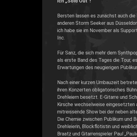
ich „Sold Out“!
Bersten lassen es zunächst auch die 
anderen Storm Seeker aus Düsseldorf 
ich habe sie im November als Suppor
Inc.
Für Sanz, die sich mehr dem Synthpop
als erste Band des Tages die Tour, es
Erwartungen des neugierigen Publikums
Nach einer kurzen Umbauzeit betreten
ihren Konzerten obligatorisches Bühn
Drehleiern besetzt. E-Gitarre und Sch
Kirsche wechselweise eingesetzten a
mitreissende Show bei der neben alte
Die Chemie zwischen Publikum und Ba
Drehleierin, Blockflötistin und weib
Braatz und Gitarrenspieler Paul „Paul