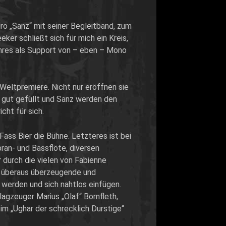
ro „Sanz“ mit seiner Begleitband, zum
er schließt sich für mich ein Kreis,
hres als Support von – eben – Mono
Weltpremiere. Nicht nur eröffnen sie
hr gut gefüllt und Sanz werden den
cht für sich.
ass Bier die Bühne. Letzteres ist bei
ran- und Bassflöte, diversen
r durch die vielen von Fabienne
e überaus überzeugende und
 werden und sich nahtlos einfügen.
gzeuger Marius „Olaf“ Bornfleth,
im „Ughar der schrecklich Durstige“