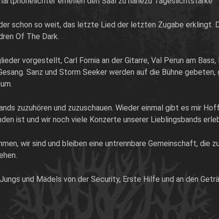
Smartphonelichter erhellen den Saal zu nahezu Tageslichtstärke
der schon so weit, das letzte Lied der letzten Zugabe erklingt
ldren Of The Dark.
eder vorgestellt, Carl Fornia an der Gitarre, Val Perun am Bas
am Gesang. Sanz und Storm Seeker werden auf die Bühne gebeten,
kum.
Bands zuzuhören und zuzuschauen. Wieder einmal gibt es mir Hof
n ist und wir noch viele Konzerte unserer Lieblingsbands erle
men, wir sind und bleiben eine untrennbare Gemeinschaft, die 
ehen.
 Jungs und Mädels von der Security, Erste Hilfe und an den Getr