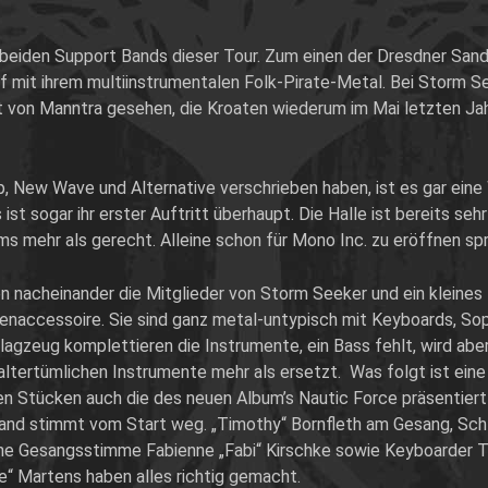
beiden Support Bands dieser Tour. Zum einen der Dresdner Sand
mit ihrem multiinstrumentalen Folk-Pirate-Metal. Bei Storm Seek
t von Manntra gesehen, die Kroaten wiederum im Mai letzten Ja
, New Wave und Alternative verschrieben haben, ist es gar eine 
 ist sogar ihr erster Auftritt überhaupt. Die Halle ist bereits se
 mehr als gerecht. Alleine schon für Mono Inc. zu eröffnen spri
 nacheinander die Mitglieder von Storm Seeker und ein kleines F
enaccessoire. Sie sind ganz metal-untypisch mit Keyboards, Sop
lagzeug komplettieren die Instrumente, ein Bass fehlt, wird abe
ltertümlichen Instrumente mehr als ersetzt. Was folgt ist ein
n Stücken auch die des neuen Album’s Nautic Force präsentiert
nd stimmt vom Start weg. „Timothy“ Bornfleth am Gesang, Schla
liche Gesangsstimme Fabienne „Fabi“ Kirschke sowie Keyboarder T
ie“ Martens haben alles richtig gemacht.