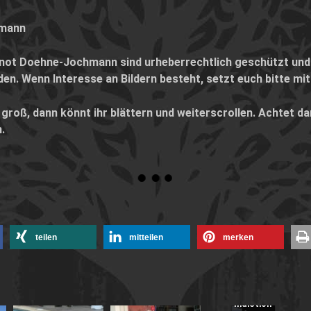
hmann
not Doehne-Jochmann sind urheberrechtlich geschützt und 
n. Wenn Interesse an Bildern besteht, setzt euch bitte mit
es groß, dann könnt ihr blättern und weiterscrollen. Achtet da
.
teilen
mitteilen
merken
Nachbericht:
Accept,
Mike
Tramp
und
Indiction