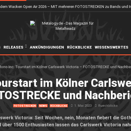
uf dem Wacken Open Air 2026 – MIT mehreren FOTOSTRECKEN zu Bands und 
S
RELEASES
ANKÜNDIGUNGEN
RÜCKBLICKE
WISSENSWERTES
urstart im Kölner Carlswe
TOSTRECKE und Nachberi
1. Mai 2023
Rueckblicke
FOTOSTRECKEN
NEWS
RÜCKBLICKE
lswerk Victoria: Seit Wochen, nein, Monaten fiebert die Go
nd über 1500 Enthusiasten lassen das Carlswerk Victoria na