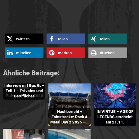
twittern
teilen
teilen
mitteilen
merken
drucken
Ähnliche Beiträge:
Interview mit Gus G. –
Teil 1 – Privates und
Berufliches
Nachbericht +
IN VIRTUE – AGE OF
Fotostrecke: Rock &
LEGENDS erscheint
Metal Day’z 2025 –…
am 21.11.