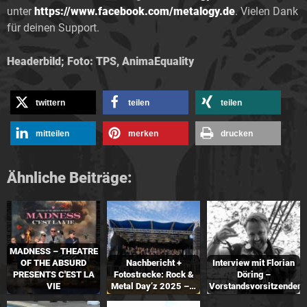
unter
https://www.facebook.com/metalogy.de
. Vielen Dank
für deinen Support.
Headerbild; Foto: TPS, AnimaEquality
twittern
teilen
teilen
mitteilen
merken
drucken
Ähnliche Beiträge:
MADNESS – THEATRE
OF THE ABSURD
Nachbericht +
Interview mit Florian
PRESENTS C'EST LA
Fotostrecke: Rock &
Döring –
VIE
Metal Day’z 2025 –…
Vorstandsvorsitzender…