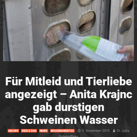
Für Mitleid und Tierliebe
angezeigt – Anita Krajnc
gab durstigen
Schweinen Wasser
3. November 2015
Dr. Lydia
ARCHIV
DIES & DAS
NEWS
WISSENSWERTES
Polwin-Plass